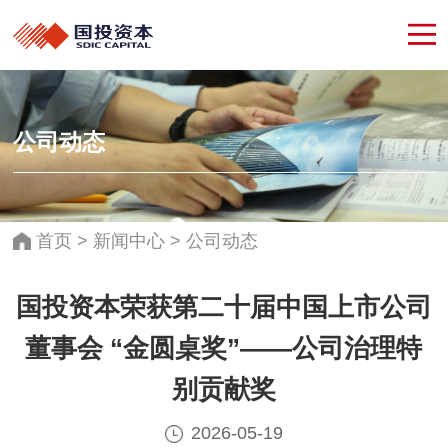
公司动态
首页
>
新闻中心
>
公司动态
国投资本荣获第二十届中国上市公司
董事会 “金圆桌奖”——公司治理特
别贡献奖
2026-05-19