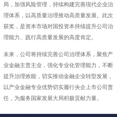
局，加强风险管理，持续构建完善现代企业治
理体系，以高质量治理推动高质量发展。此次
获奖，是资本市场对国投资本持续提升公司治
理能力、践行高质量发展的高度肯定。
未来，公司将持续完善公司治理体系，聚焦产
业金融主责主业，强化专业化管理能力，不断
提升治理效能，切实推动金融企业转型发展，
以产业金融专业优势切实履行央企上市公司责
任，为服务国家发展大局积极贡献力量。