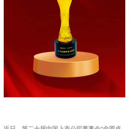
近日，第二十届中国上市公司董事会“金圆桌